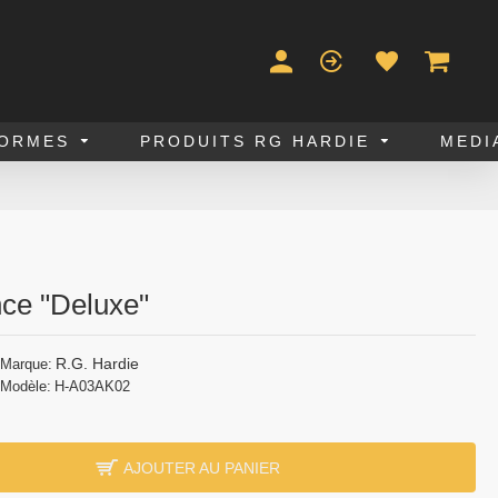
FORMES
PRODUITS RG HARDIE
MEDI
nce "Deluxe"
R.G. Hardie
Marque:
Modèle:
H-A03AK02
AJOUTER AU PANIER