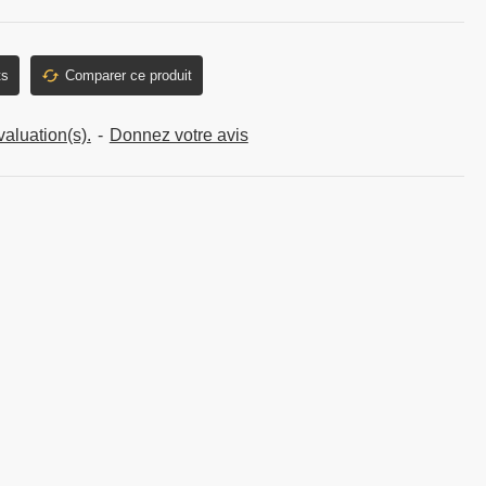
ts
Comparer ce produit
aluation(s).
-
Donnez votre avis