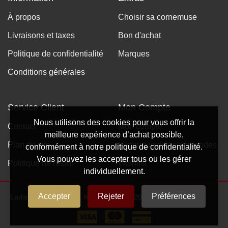
À propos
Choisir sa cornemuse
Livraisons et taxes
Bon d'achat
Politique de confidentialité
Marques
Conditions générales
Service Client
Mon Compte
Nous utilisons des cookies pour vous offrir la
Contact
Mon compte
meilleure expérience d’achat possible,
Plan du site
Historique des commandes
conformément à notre politique de confidentialité.
Vous pouvez les accepter tous ou les gérer
Politique de retour
Wishlist
individuellement.
Accepter
Rejeter
Préférences
Ladislas Klatka T/A St. Kilda France © 2024